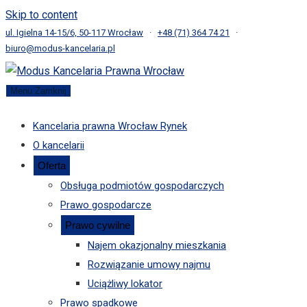
Skip to content
ul. Igielna 14-15/6, 50-117 Wrocław
·
+48 (71) 364 74 21
·
biuro@modus-kancelaria.pl
Menu
Zamknij
Kancelaria prawna Wrocław Rynek
O kancelarii
Oferta
Obsługa podmiotów gospodarczych
Prawo gospodarcze
Prawo cywilne
Najem okazjonalny mieszkania
Rozwiązanie umowy najmu
Uciążliwy lokator
Prawo spadkowe