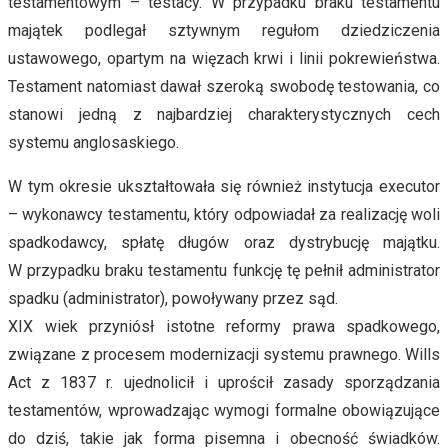
testamentowym – testacy. W przypadku braku testamentu
majątek podlegał sztywnym regułom dziedziczenia
ustawowego, opartym na więzach krwi i linii pokrewieństwa.
Testament natomiast dawał szeroką swobodę testowania, co
stanowi jedną z najbardziej charakterystycznych cech
systemu anglosaskiego.
W tym okresie ukształtowała się również instytucja executor
– wykonawcy testamentu, który odpowiadał za realizację woli
spadkodawcy, spłatę długów oraz dystrybucję majątku.
W przypadku braku testamentu funkcję tę pełnił administrator
spadku (administrator), powoływany przez sąd.
XIX wiek przyniósł istotne reformy prawa spadkowego,
związane z procesem modernizacji systemu prawnego. Wills
Act z 1837 r. ujednolicił i uprościł zasady sporządzania
testamentów, wprowadzając wymogi formalne obowiązujące
do dziś, takie jak forma pisemna i obecność świadków.