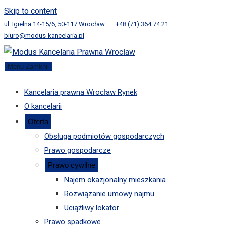
Skip to content
ul. Igielna 14-15/6, 50-117 Wrocław
·
+48 (71) 364 74 21
·
biuro@modus-kancelaria.pl
Menu
Zamknij
Kancelaria prawna Wrocław Rynek
O kancelarii
Oferta
Obsługa podmiotów gospodarczych
Prawo gospodarcze
Prawo cywilne
Najem okazjonalny mieszkania
Rozwiązanie umowy najmu
Uciążliwy lokator
Prawo spadkowe