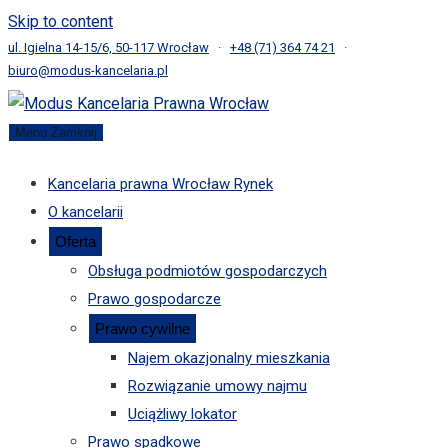
Skip to content
ul. Igielna 14-15/6, 50-117 Wrocław
·
+48 (71) 364 74 21
·
biuro@modus-kancelaria.pl
Menu
Zamknij
Kancelaria prawna Wrocław Rynek
O kancelarii
Oferta
Obsługa podmiotów gospodarczych
Prawo gospodarcze
Prawo cywilne
Najem okazjonalny mieszkania
Rozwiązanie umowy najmu
Uciążliwy lokator
Prawo spadkowe