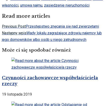
własności
,
umowa najmu
,
zasiedzenie nieruchomości
Read more articles
Previous Post
Przestępstwo znęcania się nad zwierzętami
Następny wpis
Wady lokalu zagrażające zdrowiu najemcy lub
jego domowników albo osób u niego zatrudnionych
Może ci się spodobać również
Czynności zachowawcze współwłaściciela
rzeczy
19 listopada 2019