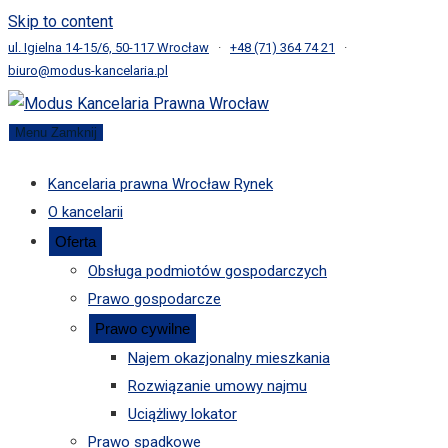
Skip to content
ul. Igielna 14-15/6, 50-117 Wrocław
·
+48 (71) 364 74 21
·
biuro@modus-kancelaria.pl
Menu
Zamknij
Kancelaria prawna Wrocław Rynek
O kancelarii
Oferta
Obsługa podmiotów gospodarczych
Prawo gospodarcze
Prawo cywilne
Najem okazjonalny mieszkania
Rozwiązanie umowy najmu
Uciążliwy lokator
Prawo spadkowe